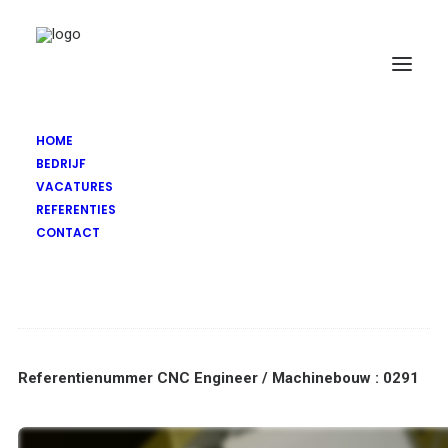
HOME
BEDRIJF
CNC Engineer /
VACATURES
REFERENTIES
Machinebouw:
CONTACT
Application & Support
Referentienummer CNC Engineer / Machinebouw : 0291