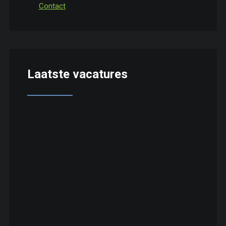
Contact
Laatste vacatures
Technical Project Buyer
Productontwikkelaar Automotive – Coatings &
Lijmen – Toekomstig Hoofd R&D
Continuous Improvement Manager
Productiemanager
HSE Coördinator Productie