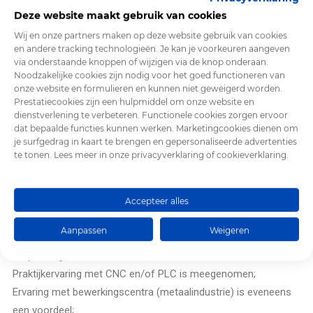
met complexe of erg specifieke problemen te maken krijgen;
Deze website maakt gebruik van cookies
Je rapporteert aan de Technical Manager.
Wij en onze partners maken op deze website gebruik van cookies
en andere tracking technologieën. Je kan je voorkeuren aangeven
via onderstaande knoppen of wijzigen via de knop onderaan.
Noodzakelijke cookies zijn nodig voor het goed functioneren van
onze website en formulieren en kunnen niet geweigerd worden.
Gewenst profiel
Prestatiecookies zijn een hulpmiddel om onze website en
dienstverlening te verbeteren. Functionele cookies zorgen ervoor
dat bepaalde functies kunnen werken. Marketingcookies dienen om
je surfgedrag in kaart te brengen en gepersonaliseerde advertenties
te tonen. Lees meer in onze privacyverklaring of cookieverklaring.
Bijvoorbeeld Bachelor in elektromechanica,
energietechnologie, automatisatie, elektronica, mechatronica,
elektrotechniek…of gelijkwaardig door ervaring in CNC
Accepteer alles
business;
Aanpassen
Weigeren
Je hebt een uitgesproken interesse in motion control en CNC
toepassingen;
Praktijkervaring met CNC en/of PLC is meegenomen;
Ervaring met bewerkingscentra (metaalindustrie) is eveneens
een voordeel;