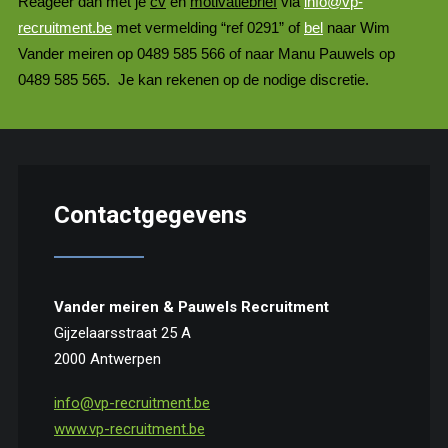
Reageer dan met je
cv
en
motivatiebrief
via
info@vp-
recruitment.be
met vermelding “ref 0291” of
bel
naar Wim
Vander meiren op 0489 585 566 of naar Manu Pauwels op
0489 585 565. Je kan rekenen op de nodige discretie.
Contactgegevens
Vander meiren & Pauwels Recruitment
Gijzelaarsstraat 25 A
2000 Antwerpen
info@vp-recruitment.be
www.vp-recruitment.be