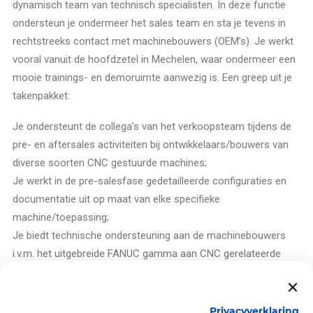
dynamisch team van technisch specialisten. In deze functie
ondersteun je ondermeer het sales team en sta je tevens in
rechtstreeks contact met machinebouwers (OEM’s). Je werkt
vooral vanuit de hoofdzetel in Mechelen, waar ondermeer een
mooie trainings- en demoruimte aanwezig is. Een greep uit je
takenpakket:
Je ondersteunt de collega’s van het verkoopsteam tijdens de
pre- en aftersales activiteiten bij ontwikkelaars/bouwers van
diverse soorten CNC gestuurde machines;
Je werkt in de pre-salesfase gedetailleerde configuraties en
documentatie uit op maat van elke specifieke
machine/toepassing;
Je biedt technische ondersteuning aan de machinebouwers
i.v.m. het uitgebreide FANUC gamma aan CNC gerelateerde
producten (CNC, drives, motoren…);
Je biedt vanuit Mechelen hulp en technisch advies aan je
collega’s van de field service afdeling, bijvoorbeeld wanneer zij
Privacyverklaring