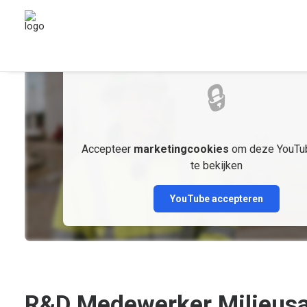
MARKETINGCOOKIES
🔒
Accepteer
marketingcookies
om deze YouTub
te bekijken
YouTube accepteren
R&D Medewerker Milieusan