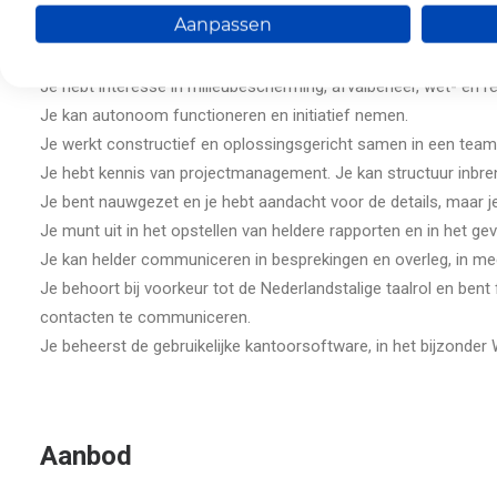
Aanpassen
Je hebt een master-diploma in de toegepaste wetenschappen o
Je hebt interesse in milieubescherming, afvalbeheer, wet- en re
Je kan autonoom functioneren en initiatief nemen.
Je werkt constructief en oplossingsgericht samen in een team
Je hebt kennis van projectmanagement. Je kan structuur inbre
Je bent nauwgezet en je hebt aandacht voor de details, maar je ve
Je munt uit in het opstellen van heldere rapporten en in het ge
Je kan helder communiceren in besprekingen en overleg, in mee
Je behoort bij voorkeur tot de Nederlandstalige taalrol en ben
contacten te communiceren.
Je beheerst de gebruikelijke kantoorsoftware, in het bijzonder
Aanbod