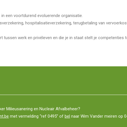
n in een voortdurend evoluerende organisatie.
sverzekering, hospitalisatieverzekering, terugbetaling van vervoerkos
ssen werk en privéleven en die je in staat stelt je competenties te
er Milieusanering en Nucleair Afvalbeheer?
nt.be
met vermelding “ref 0495” of
bel
naar Wim Vander meiren op 0