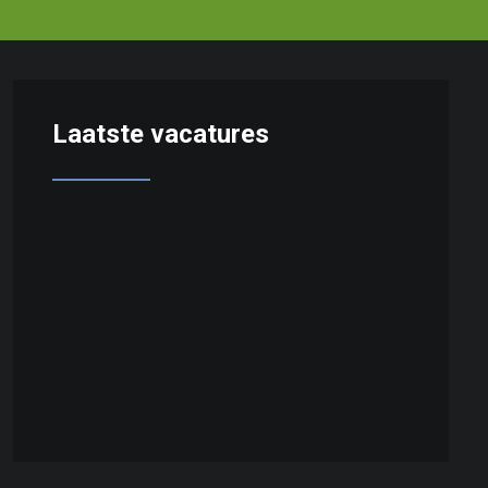
Laatste vacatures
Technical Project Buyer
Productontwikkelaar Automotive – Coatings &
Lijmen – Toekomstig Hoofd R&D
Continuous Improvement Manager
Productiemanager
HSE Coördinator Productie