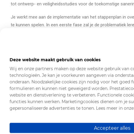
tot ontwerp- en veiligheidsstudies voor de toekomstige saneri
Je werkt mee aan de implementatie van het stappenplan in ove
te kunnen spelen. In een eerste fase zal je de problematiek lere
Je werkt samen met collega’s die je kunnen ondersteunen al
Je neemt deel aan besprekingen i.v.m. het stappenplan.
Met je opgebouwde kennis en expertise draag je inhoudelijk bij 
Deze website maakt gebruik van cookies
Je wordt verantwoordelijk voor de goede uitvoering van deze t
Wij en onze partners maken op deze website gebruik van c
Je hebt zowel aandacht voor de kwaliteit als voor het respecte
technologieën. Je kan je voorkeuren aangeven via ondersta
Je rapporteert intern over de vorderingen, eventuele moeilijkh
onderaan. Noodzakelijke cookies zijn nodig voor het goed 
stakeholders.
formulieren en kunnen niet geweigerd worden. Prestatieco
Je werkt in Brussel, thuis en regelmatig op locatie (in Olen of el
website en dienstverlening te verbeteren. Functionele cook
functies kunnen werken. Marketingcookies dienen om je su
gepersonaliseerde advertenties te tonen. Lees meer in onze 
Gewenst profiel
Accepteer alles