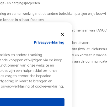
ngs- en bergingsprojecten.
rleg en samenwerking met de andere betrokken partijen en je bouwt d
n kennen in al haar facetten.
s deskundige. Je werkt ook regelmatig samen met mensen van FANU
Privacyverklaring
aan al de taken die NIRAS binnen het stappenplan uitvoert.
aken, die door NIRAS of door externe contractors (bvb. studiebureau
ookies en andere tracking
ren van de afgesproken termijnen. Je grijpt snel en kordaat in wannee
ande knoppen of wijzigen via de knop
eden en mogelijke oplossingen. Je draagt ook bij aan de communicatie 
functioneren van onze website en
okies zijn een hulpmiddel om onze
ders).
ies zorgen ervoor dat bepaalde
rfgedrag in kaart te brengen en
privacyverklaring of cookieverklaring.