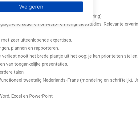
Weigeren
f wetenschappen (of gelijkwaardig door ervaring).
gelgevend kader en ontwerp- en veiligheidsstudies. Relevante ervarin
 met zeer uiteenlopende expertises.
ngen, plannen en rapporteren.
rliest nooit het brede plaatje uit het oog: je kan prioriteiten stellen
ven van toegankelijke presentaties.
rdere talen.
t functioneel tweetalig Nederlands-Frans (mondeling en schriftelijk)
 Word, Excel en PowerPoint.